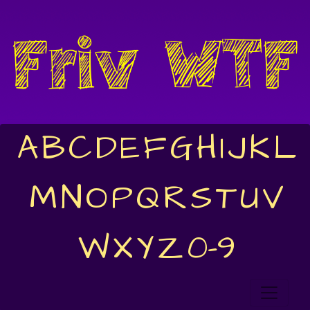
A
B
C
D
E
F
G
H
I
J
K
L
M
N
O
P
Q
R
S
T
U
V
W
X
Y
Z
0-9