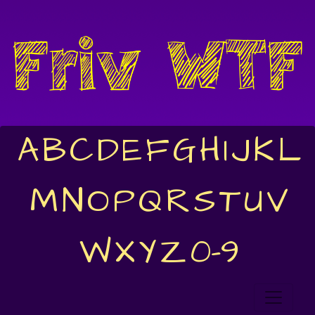
A
B
C
D
E
F
G
H
I
J
K
L
M
N
O
P
Q
R
S
T
U
V
W
X
Y
Z
0-9