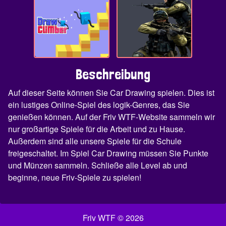
Beschreibung
Auf dieser Seite können Sie Car Drawing spielen. Dies ist
ein lustiges Online-Spiel des logik-Genres, das Sie
genießen können. Auf der Friv WTF-Website sammeln wir
nur großartige Spiele für die Arbeit und zu Hause.
Außerdem sind alle unsere Spiele für die Schule
freigeschaltet. Im Spiel Car Drawing müssen Sie Punkte
und Münzen sammeln. Schließe alle Level ab und
beginne, neue Friv-Spiele zu spielen!
Friv WTF © 2026