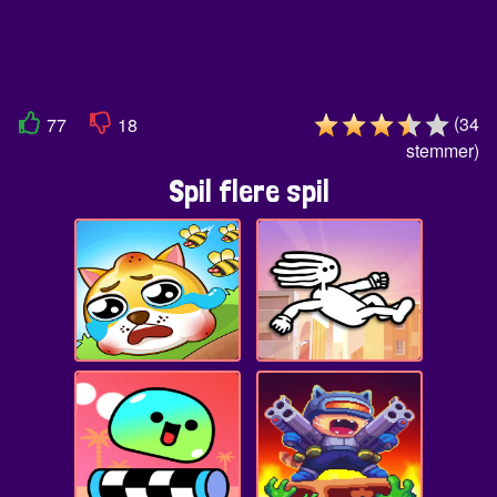
(
34
77
18
stemmer
)
Spil flere spil