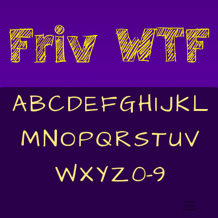
A
B
C
D
E
F
G
H
I
J
K
L
M
N
O
P
Q
R
S
T
U
V
W
X
Y
Z
0-9