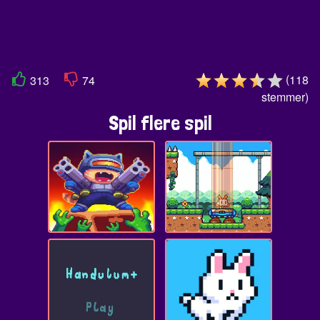
(
118
313
74
stemmer
)
Spil flere spil