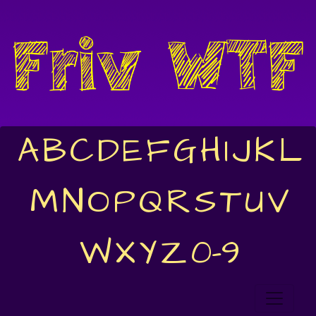
A
B
C
D
E
F
G
H
I
J
K
L
M
N
O
P
Q
R
S
T
U
V
W
X
Y
Z
0-9