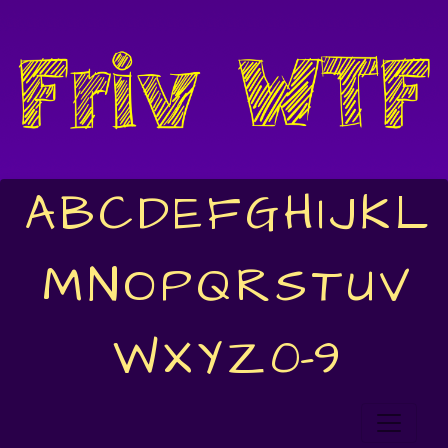
A
B
C
D
E
F
G
H
I
J
K
L
M
N
O
P
Q
R
S
T
U
V
W
X
Y
Z
0-9