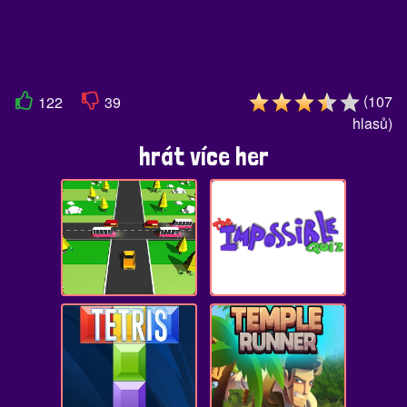
(
107
122
39
hlasů
)
hrát více her