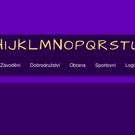
H
I
J
K
L
M
N
O
P
Q
R
S
T
Závodění
Dobrodružství
Obrana
Sportovní
Logi