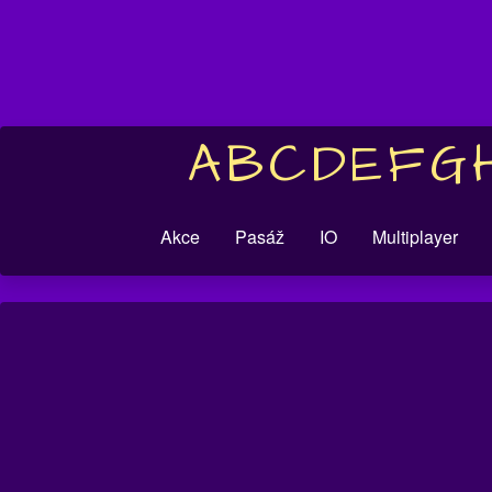
A
B
C
D
E
F
G
Akce
Pasáž
IO
Multiplayer