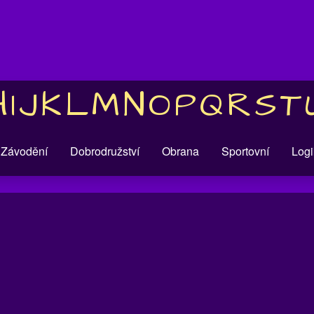
H
I
J
K
L
M
N
O
P
Q
R
S
T
Závodění
Dobrodružství
Obrana
Sportovní
Logi