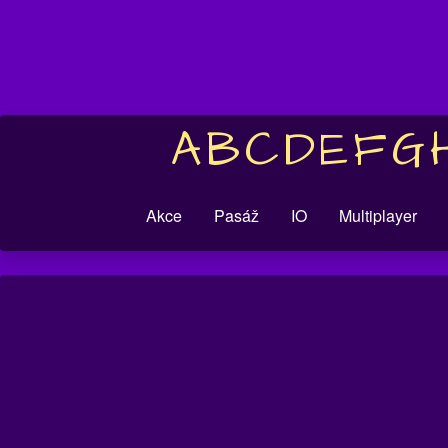
A
B
C
D
E
F
G
Akce
Pasáž
IO
Multiplayer