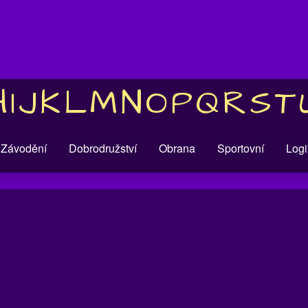
H
I
J
K
L
M
N
O
P
Q
R
S
T
Závodění
Dobrodružství
Obrana
Sportovní
Logi