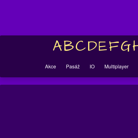
A
B
C
D
E
F
G
Akce
Pasáž
IO
Multiplayer