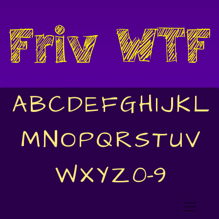
A
B
C
D
E
F
G
H
I
J
K
L
M
N
O
P
Q
R
S
T
U
V
W
X
Y
Z
0-9