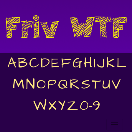
A
B
C
D
E
F
G
H
I
J
K
L
M
N
O
P
Q
R
S
T
U
V
W
X
Y
Z
0-9