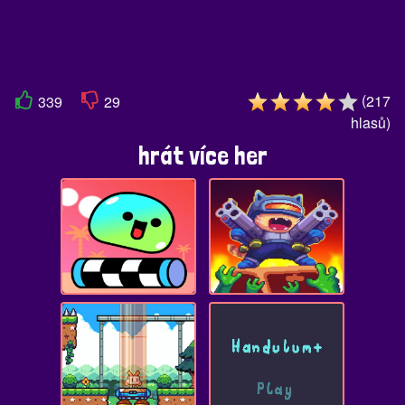
(
217
339
29
hlasů
)
hrát více her