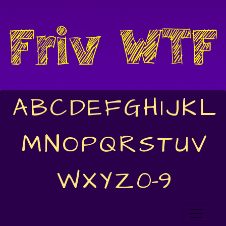
A
B
C
D
E
F
G
H
I
J
K
L
M
N
O
P
Q
R
S
T
U
V
W
X
Y
Z
0-9