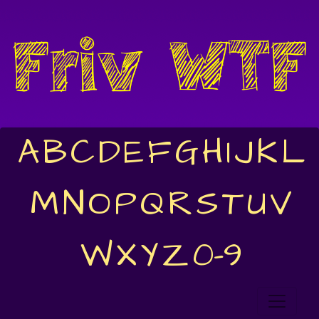
A
B
C
D
E
F
G
H
I
J
K
L
M
N
O
P
Q
R
S
T
U
V
W
X
Y
Z
0-9