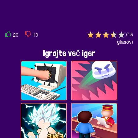
(
15
20
10
glasov
)
Igrajte več iger