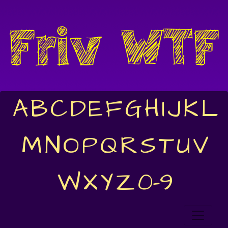
A
B
C
D
E
F
G
H
I
J
K
L
M
N
O
P
Q
R
S
T
U
V
W
X
Y
Z
0-9