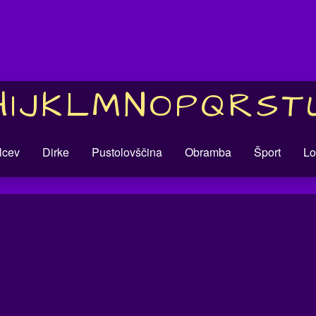
H
I
J
K
L
M
N
O
P
Q
R
S
T
alcev
Dirke
Pustolovščina
Obramba
Šport
Lo