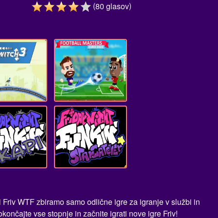
(
)
80
glasov
i Friv WTF zbiramo samo odlične igre za igranje v službi in
nčajte vse stopnje in začnite igrati nove igre Friv!