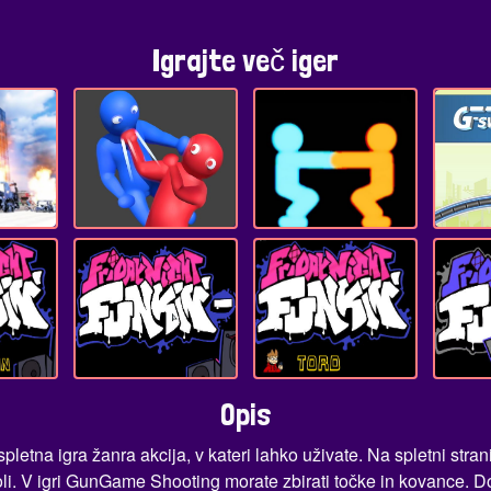
Igrajte več iger
Opis
letna igra žanra akcija, v kateri lahko uživate. Na spletni stran
i. V igri GunGame Shooting morate zbirati točke in kovance. Doko