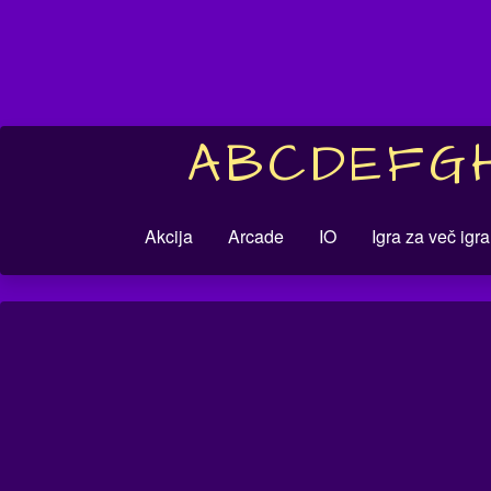
A
B
C
D
E
F
G
Akcija
Arcade
IO
Igra za več igr