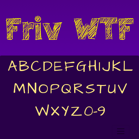
A
B
C
D
E
F
G
H
I
J
K
L
M
N
O
P
Q
R
S
T
U
V
W
X
Y
Z
0-9