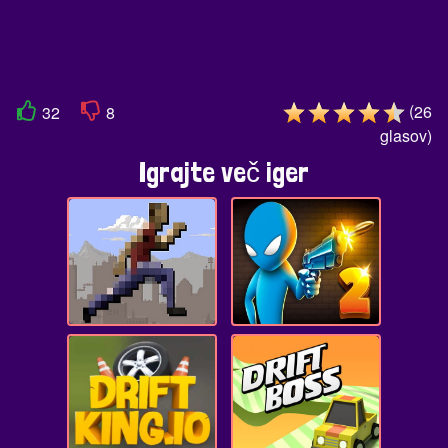
(
26
32
8
glasov
)
Igrajte več iger