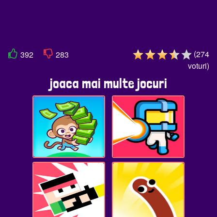
(
274
392
283
voturi
)
joaca mai multe jocuri