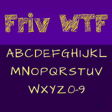
A
B
C
D
E
F
G
H
I
J
K
L
M
N
O
P
Q
R
S
T
U
V
W
X
Y
Z
0-9