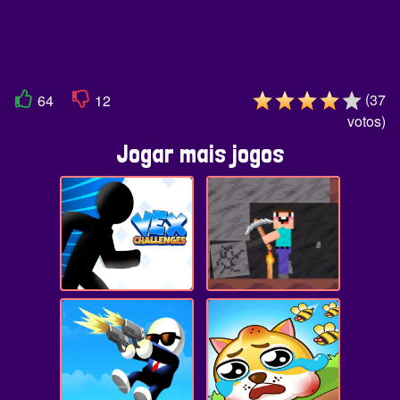
(
37
64
12
votos
)
Jogar mais jogos