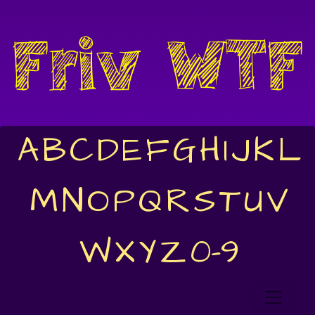
A
B
C
D
E
F
G
H
I
J
K
L
M
N
O
P
Q
R
S
T
U
V
W
X
Y
Z
0-9