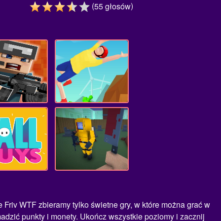
(
)
55
głosów
nie Friv WTF zbieramy tylko świetne gry, w które można grać w
dzić punkty i monety. Ukończ wszystkie poziomy i zacznij