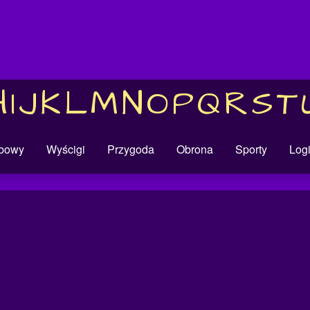
H
I
J
K
L
M
N
O
P
Q
R
S
T
obowy
Wyścigi
Przygoda
Obrona
Sporty
Log