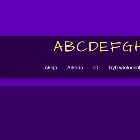
A
B
C
D
E
F
G
Akcja
Arkada
IO
Tryb wieloos