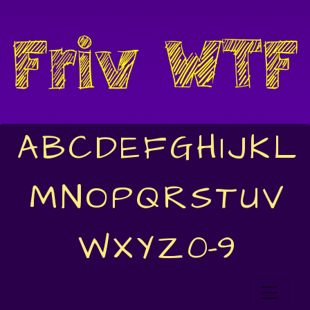
A
B
C
D
E
F
G
H
I
J
K
L
M
N
O
P
Q
R
S
T
U
V
W
X
Y
Z
0-9