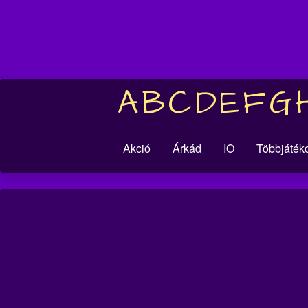
A
B
C
D
E
F
G
Akció
Árkád
IO
Többjáték