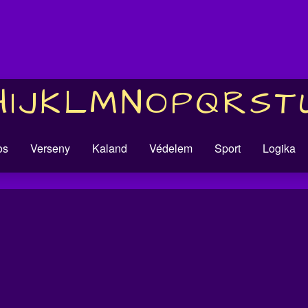
H
I
J
K
L
M
N
O
P
Q
R
S
T
os
Verseny
Kaland
Védelem
Sport
Logika