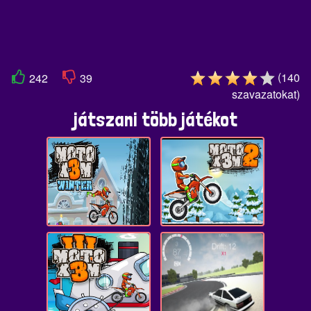
(
140
242
39
szavazatokat
)
játszani több játékot