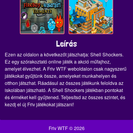
Leírás
Ezen az oldalon a következőt játszhatja: Shell Shockers.
Ez egy szórakoztató online játék a akció műfajhoz,
amelyet élvezhet. A Friv WTF weboldalon csak nagyszerű
játékokat gyűjtünk össze, amelyeket munkahelyen és
otthon játszhat. Ráadásul az összes játékunk feloldva az
iskolában játszható. A Shell Shockers játékban pontokat
és érméket kell gyűjtened. Teljesítsd az összes szintet, és
kezdj el új Friv játékokat játszani!
Friv WTF © 2026