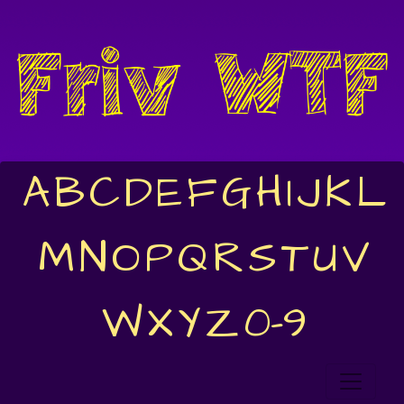
A
B
C
D
E
F
G
H
I
J
K
L
M
N
O
P
Q
R
S
T
U
V
W
X
Y
Z
0-9