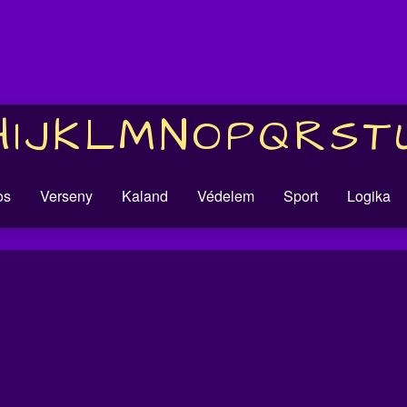
H
I
J
K
L
M
N
O
P
Q
R
S
T
os
Verseny
Kaland
Védelem
Sport
Logika