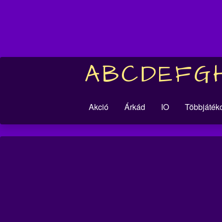
A
B
C
D
E
F
G
Akció
Árkád
IO
Többjáték