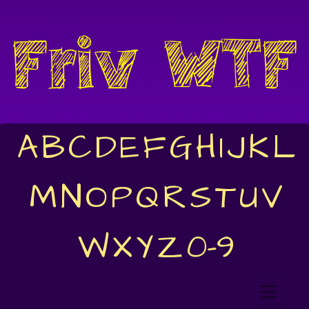
A
B
C
D
E
F
G
H
I
J
K
L
M
N
O
P
Q
R
S
T
U
V
W
X
Y
Z
0-9