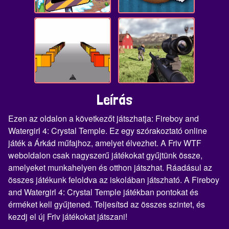
Leírás
Ezen az oldalon a következőt játszhatja: Fireboy and
Watergirl 4: Crystal Temple. Ez egy szórakoztató online
játék a Árkád műfajhoz, amelyet élvezhet. A Friv WTF
weboldalon csak nagyszerű játékokat gyűjtünk össze,
amelyeket munkahelyen és otthon játszhat. Ráadásul az
összes játékunk feloldva az iskolában játszható. A Fireboy
and Watergirl 4: Crystal Temple játékban pontokat és
érméket kell gyűjtened. Teljesítsd az összes szintet, és
kezdj el új Friv játékokat játszani!