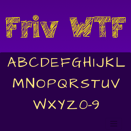
A
B
C
D
E
F
G
H
I
J
K
L
M
N
O
P
Q
R
S
T
U
V
W
X
Y
Z
0-9