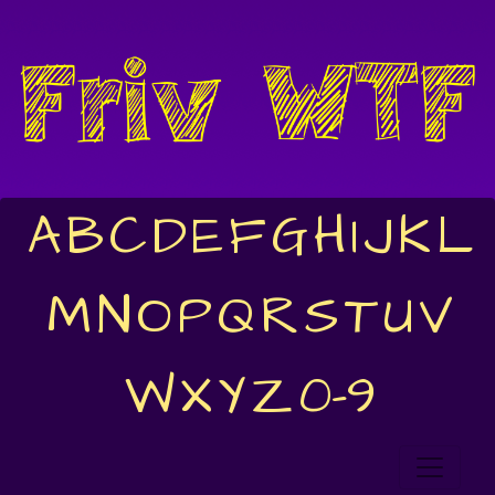
A
B
C
D
E
F
G
H
I
J
K
L
M
N
O
P
Q
R
S
T
U
V
W
X
Y
Z
0-9