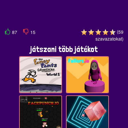
(
59
87
15
szavazatokat
)
játszani több játékot