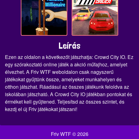
Leírás
Ezen az oldalon a következőt játszhatja: Crowd City IO. Ez
egy szórakoztató online játék a akció műfajhoz, amelyet
élvezhet. A Friv WTF weboldalon csak nagyszerű
játékokat gyűjtünk össze, amelyeket munkahelyen és
otthon játszhat. Ráadásul az összes játékunk feloldva az
iskolában játszható. A Crowd City IO játékban pontokat és
érméket kell gyűjtened. Teljesítsd az összes szintet, és
kezdj el új Friv játékokat játszani!
Friv WTF © 2026