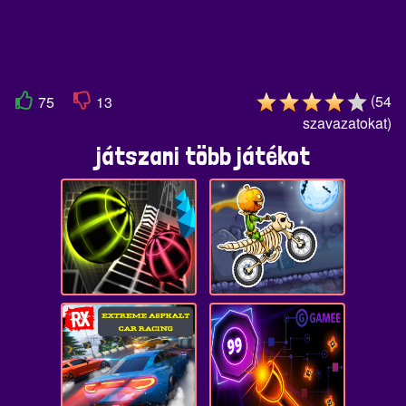
(
54
75
13
szavazatokat
)
játszani több játékot