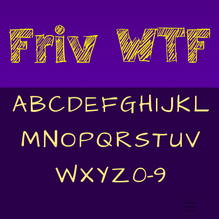
A
B
C
D
E
F
G
H
I
J
K
L
M
N
O
P
Q
R
S
T
U
V
W
X
Y
Z
0-9