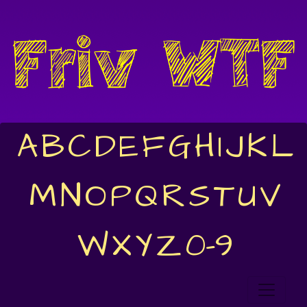
A
B
C
D
E
F
G
H
I
J
K
L
M
N
O
P
Q
R
S
T
U
V
W
X
Y
Z
0-9