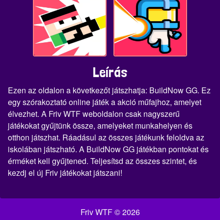
Leírás
Ezen az oldalon a következőt játszhatja: BuildNow GG. Ez
egy szórakoztató online játék a akció műfajhoz, amelyet
élvezhet. A Friv WTF weboldalon csak nagyszerű
játékokat gyűjtünk össze, amelyeket munkahelyen és
otthon játszhat. Ráadásul az összes játékunk feloldva az
iskolában játszható. A BuildNow GG játékban pontokat és
érméket kell gyűjtened. Teljesítsd az összes szintet, és
kezdj el új Friv játékokat játszani!
Friv WTF © 2026