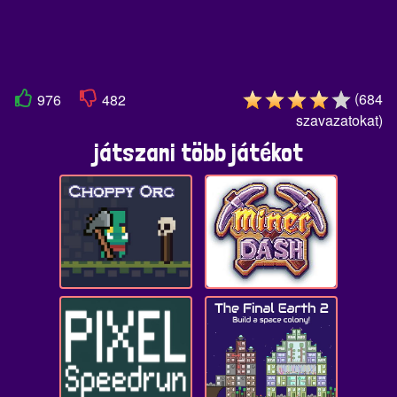
(
684
976
482
szavazatokat
)
játszani több játékot