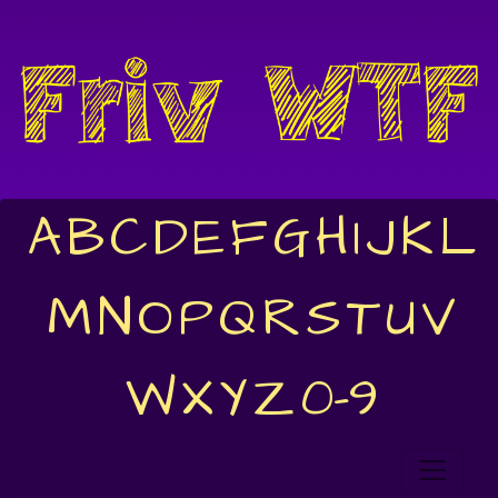
A
B
C
D
E
F
G
H
I
J
K
L
M
N
O
P
Q
R
S
T
U
V
W
X
Y
Z
0-9