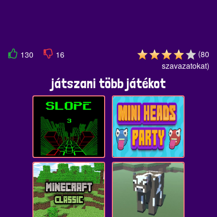
(
80
130
16
szavazatokat
)
játszani több játékot