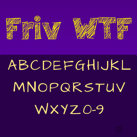
A
B
C
D
E
F
G
H
I
J
K
L
M
N
O
P
Q
R
S
T
U
V
W
X
Y
Z
0-9