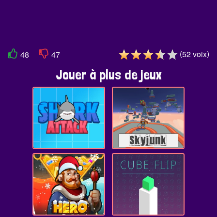
(
)
52
voix
48
47
Jouer à plus de jeux