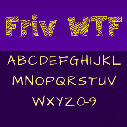
A
B
C
D
E
F
G
H
I
J
K
L
M
N
O
P
Q
R
S
T
U
V
W
X
Y
Z
0-9