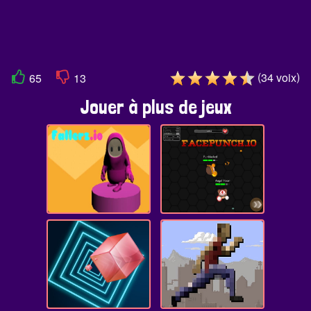
(
)
34
voix
65
13
Jouer à plus de jeux