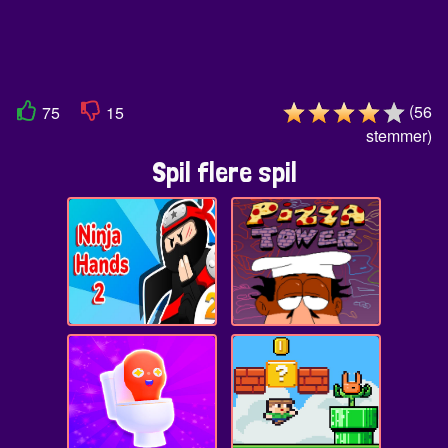
(
56
75
15
stemmer
)
Spil flere spil