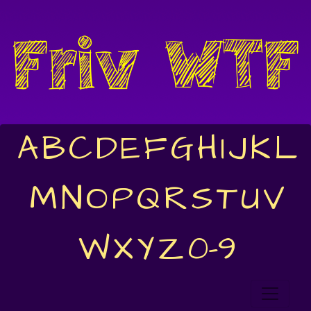
A
B
C
D
E
F
G
H
I
J
K
L
M
N
O
P
Q
R
S
T
U
V
W
X
Y
Z
0-9