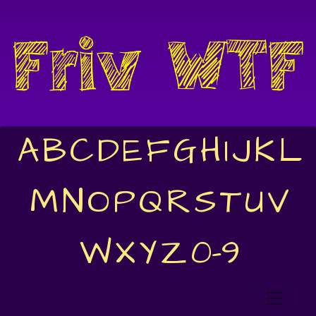
A
B
C
D
E
F
G
H
I
J
K
L
M
N
O
P
Q
R
S
T
U
V
W
X
Y
Z
0-9