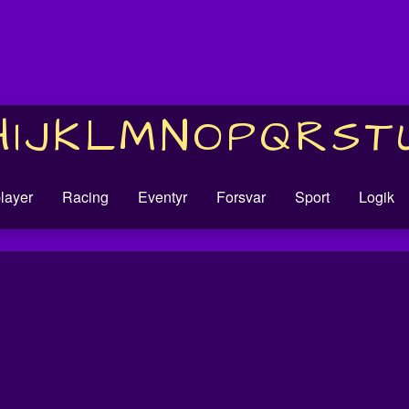
H
I
J
K
L
M
N
O
P
Q
R
S
T
player
Racing
Eventyr
Forsvar
Sport
Logik