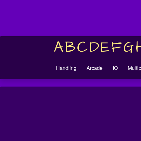
A
B
C
D
E
F
G
Handling
Arcade
IO
Multi