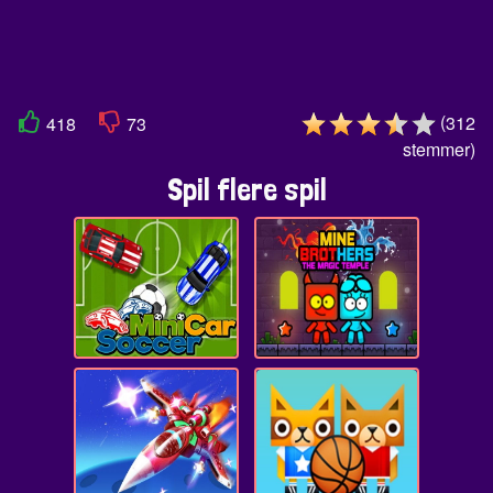
(
312
418
73
stemmer
)
Spil flere spil