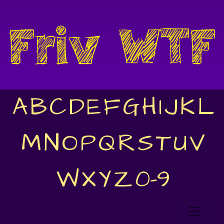
A
B
C
D
E
F
G
H
I
J
K
L
M
N
O
P
Q
R
S
T
U
V
W
X
Y
Z
0-9