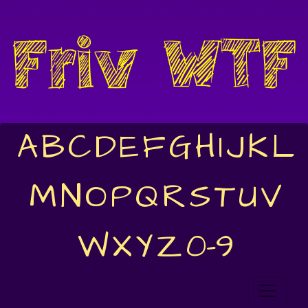
A
B
C
D
E
F
G
H
I
J
K
L
M
N
O
P
Q
R
S
T
U
V
W
X
Y
Z
0-9