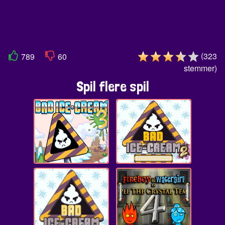
(
323
789
60
stemmer
)
Spil flere spil